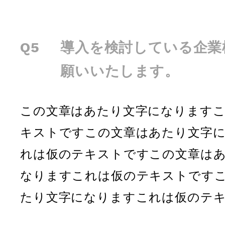
導入を検討している企業
願いいたします。
この文章はあたり文字になります
キストですこの文章はあたり文字
れは仮のテキストですこの文章は
なりますこれは仮のテキストです
たり文字になりますこれは仮のテ