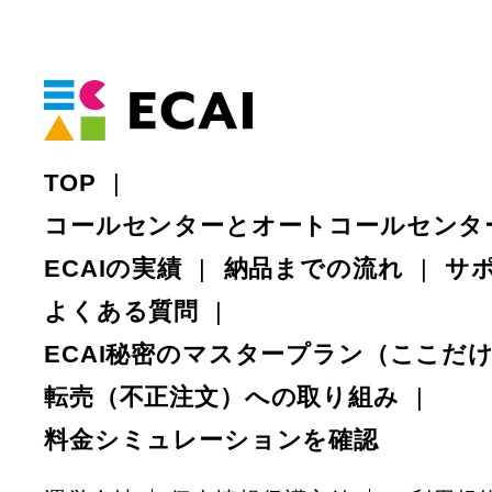
TOP
コールセンターとオートコールセンタ
ECAIの実績
納品までの流れ
サ
よくある質問
ECAI秘密のマスタープラン（ここだ
転売（不正注文）への取り組み
料金シミュレーションを確認