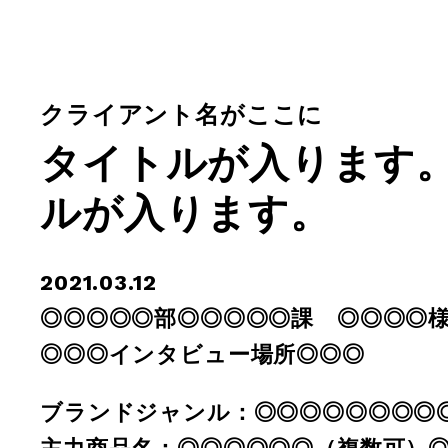
クライアント名がここに
タイトルが入ります
ルが入ります。
2021.03.12
◎◎◎◎◎部◎◎◎◎◎課 ◎◎◎◎
◎◎◎インタビュー場所◎◎◎
ブランドジャンル：◎◎◎◎◎◎◎◎