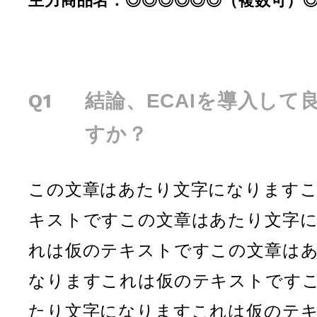
主力商品名：◎◎◎◎◎◎（複数可）
結論、ECAIを導入して
すか？
この文章はあたり文字になります
キストですこの文章はあたり文字
れは仮のテキストですこの文章は
なりますこれは仮のテキストです
たり文字になりますこれは仮のテ